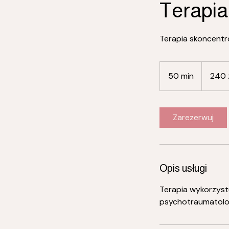
Terapia
Terapia skoncentr
240
złotych
50 min
5
240 
polskich
0
m
i
Zarezerwuj
n
Opis usługi
Terapia wykorzys
psychotraumatolo