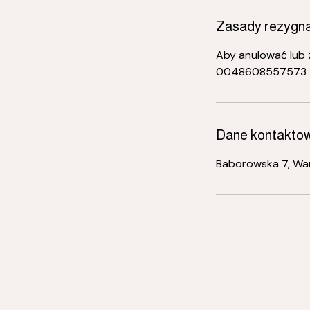
Zasady rezygna
Aby anulować lub z
0048608557573
Dane kontakto
Baborowska 7, Wa