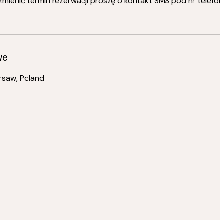
mienić termin rezerwacji proszę o kontakt SMS pod nr telefo
we
rsaw, Poland