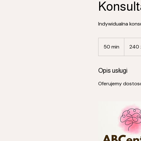
Konsult
Indywidualna kons
240
złotych
50 min
5
240 
polskich
0
m
i
Opis usługi
n
Oferujemy dostoso