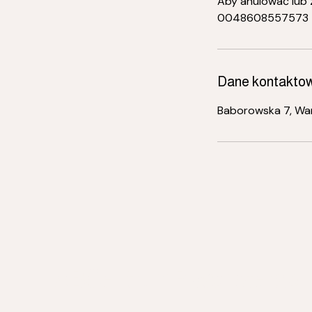
Aby anulować lub z
0048608557573
Dane kontakto
Baborowska 7, Wa
ABCentrum Psychoterapii