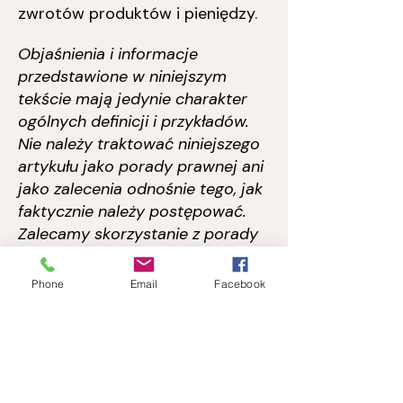
zwrotów produktów i pieniędzy.
Objaśnienia i informacje
przedstawione w niniejszym
tekście mają jedynie charakter
ogólnych definicji i przykładów.
Nie należy traktować niniejszego
artykułu jako porady prawnej ani
jako zalecenia odnośnie tego, jak
faktycznie należy postępować.
Zalecamy skorzystanie z porady
prawnej, która pomoże zrozumieć
ideę polityki zwrotów i ułatwi jej
Phone
Email
Facebook
opracowanie.
0048608557573
ABCentrum